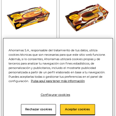
Ahorramas S.A., responsable del tratamiento de tus datos, utiliza
cookies técnicas que son necesarias para que este sitio web funcione.
1
1
,50€
,90€
Además, si lo consientes, Ahorramas utilizará cookies propias y de
terceros para analizar tu navegación con fines estadísticos, de
7,50€/kilo
9,50€/kilo
personalización y publicitarios, incluido el mostrarte publicidad
Crema catalana Reina
Tocino de cielo sin gluten
personalizada a partir de un perfil elaborado en base a tu navegación.
pack 2 sin gluten
Reina 2 unidades
Puedes aceptarlas todas o gestionar tus preferencias en el panel de
configuración.
Pulsa aquí para tener más información
Configurar cookies
Añadir a la cesta
Añadir a la cesta
Rechazar cookies
Aceptar cookies